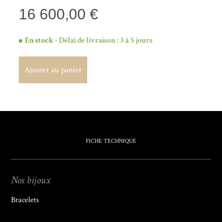
16 600,00 €
En stock
- Délai de livraison : 3 à 5 jours
Ajouter au panier
Ajouter au panier
FICHE TECHNIQUE
Nos bijoux
Bracelets