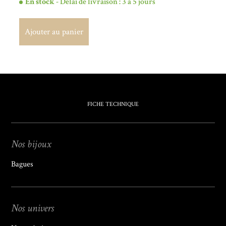
En stock
- Délai de livraison : 3 à 5 jours
Ajouter au panier
Ajouter au panier
FICHE TECHNIQUE
Nos bijoux
Bagues
Nos univers