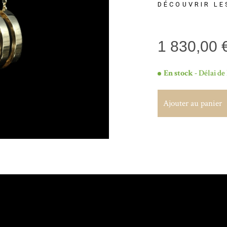
DÉCOUVRIR LE
1 830,00 
En stock
- Délai de 
Ajouter au panier
Ajouter au panier