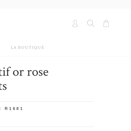
LA BOUTIQUE
if or rose
ts
: R1681