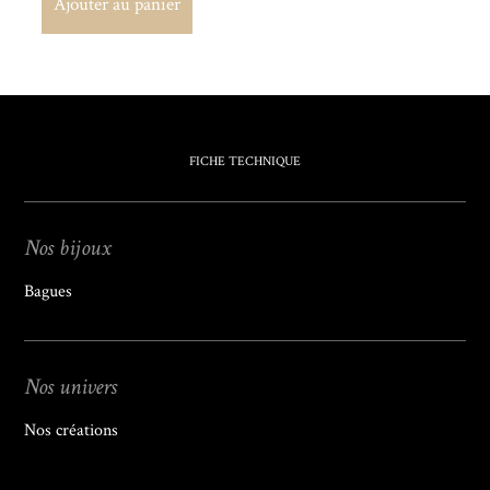
Ajouter au panier
Ajouter au panier
FICHE TECHNIQUE
Nos bijoux
Bagues
Nos univers
Nos créations