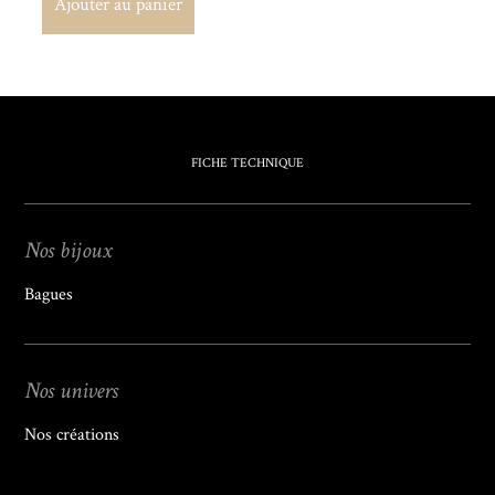
Ajouter au panier
Ajouter au panier
FICHE TECHNIQUE
Nos bijoux
Bagues
Nos univers
Nos créations