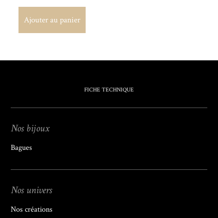
Ajouter au panier
Ajouter au panier
FICHE TECHNIQUE
Nos bijoux
Bagues
Nos univers
Nos créations