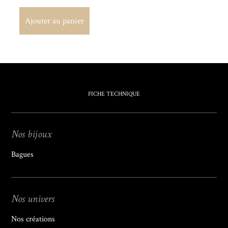
Ajouter au panier
Ajouter au panier
FICHE TECHNIQUE
Nos bijoux
Bagues
Nos univers
Nos créations