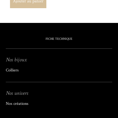
Ajouter au panier
Ajouter au panier
FICHE TECHNIQUE
Nos bijoux
Colliers
Nos univers
Nos créations