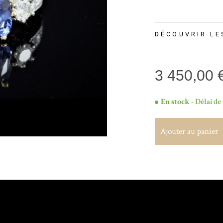
DÉCOUVRIR LE
3 450,00 
En stock
- Délai de 
Ajouter au panier
Ajouter au panier