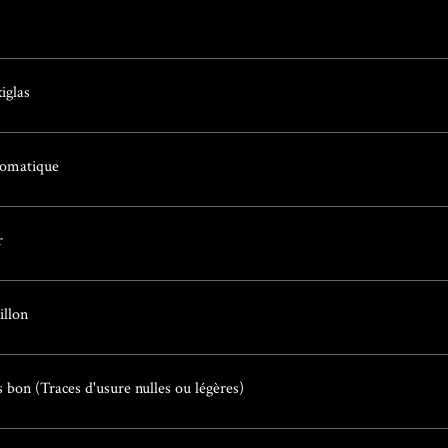
iglas
omatique
r
illon
s bon (Traces d'usure nulles ou légères)