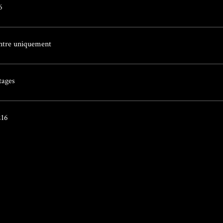
6
tre uniquement
tages
16