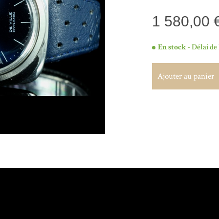
1 580,00 
En stock
- Délai de 
Ajouter au panier
Ajouter au panier