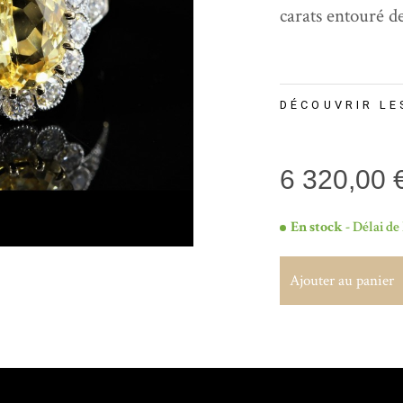
carats entouré d
DÉCOUVRIR LE
6 320,00 
En stock
- Délai de 
Ajouter au panier
Ajouter au panier