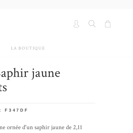
LA BOUTIQUE
aphir jaune
ts
: F347DF
ine ornée d'un saphir jaune de 2,11