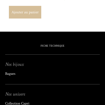
Ajouter au panier
Ajouter au panier
FICHE TECHNIQUE
Nos bijoux
Bagues
Nos univers
Collection Capri