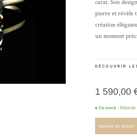
carat. Son design
pierre et révèle 
création élégante
un moment précie
DÉCOUVRIR LE
1 590,00 
En stock
- Délai de 
Ajouter au panier
Ajouter au panier