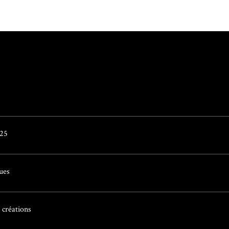
25
ues
 créations