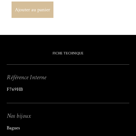
Ajouter au panier
Ajouter au panier
FICHE TECHNIQUE
Référence Interne
F769HB
Nos bijoux
Bagues